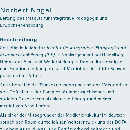
Norbert Nagel
Leitung des Instituts für Integrative Pädagogik und
Erwachsenen­bildung
Beschreibung
Seit 1982 leite ich das
Institut für Integrative Pädagogik und
Erwachsenenbildung (IPE)
in Neckar­gemünd bei Heidel­berg.
Neben der Aus- und Weiter­bildung in Transaktions­analyse
und Emotionaler Kompetenz ist Mediation der dritte Schwer­
punkt meiner Arbeit.
Stets habe ich die Transaktions­analyse und das Ver­ständnis
von Gefühlen in der Komplexität inner­psychischen und
sozialen Geschehens als sicheren Hinter­grund meiner
mediativen Arbeit er­lebt.
Als einer der Mit­begründer der Mediations­kultur im deutsch­
sprachigen Raum durfte ich zur Weiter­entwicklung der DGTA
zu einem Ausbildungs- und Berufs­verband bei­tragen und