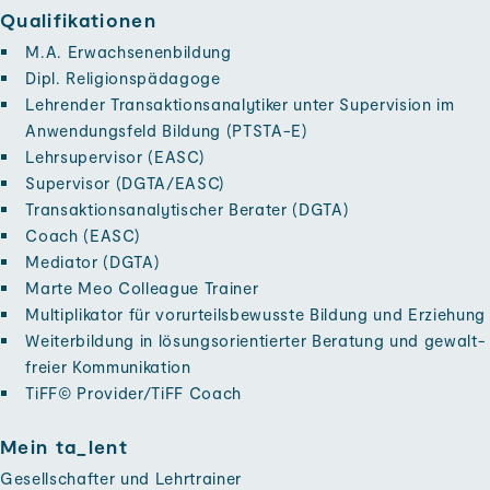
Qualifikationen
M.A. Erwachsenen­bildung
Dipl. Religions­pädagoge
Lehrender Transaktions­analytiker unter Super­vision im
Anwendungs­feld Bildung (PTSTA-E)
Lehr­supervisor (EASC)
Supervisor (DGTA/EASC)
Transaktions­analytischer Berater (DGTA)
Coach (EASC)
Mediator (DGTA)
Marte Meo Colleague Trainer
Multiplikator für vorurteils­bewusste Bildung und Er­ziehung
Weiter­bildung in lösungs­orientierter Beratung und gewalt­
freier Kommunikation
TiFF© Provider/TiFF Coach
Mein ta_lent
Gesellschafter und Lehrtrainer