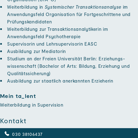
Weiter­bildung in
Systemischer Transaktions­analyse
im
Anwendungs­feld Organisation für Fort­geschrittene und
Prüfungs­kandidaten
Weiter­bildung zur Transaktions­analytikerin im
Anwendungs­feld Psycho­therapie
Super­visorin und Leh­rsupervisorin EASC
Aus­bildung zur Mediatorin
Studium an der Freien Universität Berlin: Erziehungs­
wissenschaft (Bachelor of Arts: Bildung, Erziehung und
Qualitäts­sicherung)
Aus­bildung zur staatlich an­erkannten Erzieherin
Mein ta_lent
Weiter­bildung in Super­vision
Kontakt
030 38106437