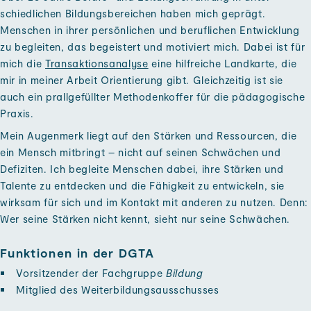
schiedlichen Bildungs­bereichen haben mich ge­prägt.
Menschen in ihrer persönlichen und beruf­lichen Ent­wicklung
zu be­gleiten, das be­geistert und motiviert mich. Dabei ist für
mich die
Transaktions­analyse
eine hilf­reiche Land­karte, die
mir in meiner Arbeit Orientierung gibt. Gleich­zeitig ist sie
auch ein prall­gefüllter Methoden­koffer für die pädagogische
Praxis.
Mein Augen­merk liegt auf den Stärken und Ressourcen, die
ein Mensch mit­bringt – nicht auf seinen Schwächen und
Defiziten. Ich begleite Menschen da­bei, ihre Stärken und
Talente zu ent­decken und die Fähig­keit zu ent­wickeln, sie
wirksam für sich und im Kontakt mit anderen zu nutzen. Denn:
Wer seine Stärken nicht kennt, sieht nur seine Schwächen.
Funktionen in der DGTA
Vor­sitzender der Fach­gruppe
Bildung
Mit­glied des Weiterbildungs­ausschusses