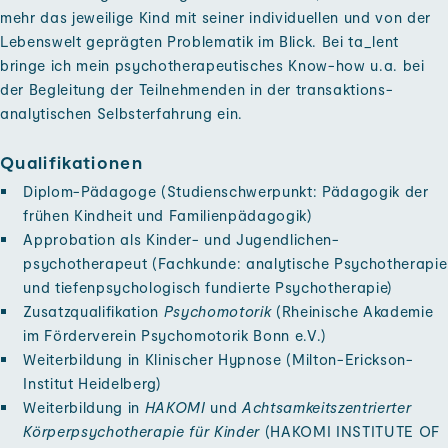
mehr das jeweilige Kind mit seiner individuellen und von der
Lebens­welt ge­prägten Problematik im Blick. Bei ta_lent
bringe ich mein psycho­therapeutisches Know-how u.a. bei
der Begleitung der Teil­nehmenden in der transaktions­
analytischen Selbst­erfahrung ein.
Qualifikationen
Diplom-Pädagoge (Studien­schwerpunkt: Pädagogik der
frühen Kind­heit und Familien­pädagogik)
Approbation als Kinder- und Jugendlichen­
psychotherapeut (Fach­kunde: analytische Psycho­therapie
und tiefen­psychologisch fundierte Psycho­therapie)
Zusatz­qualifikation
Psycho­motorik
(Rheinische Akademie
im Förder­verein Psycho­motorik Bonn e.V.)
Weiter­bildung in Klinischer Hypnose (Milton-Erickson-
Institut Heidel­berg)
Weiter­bildung in
HAKOMI
und
Achtsamkeits­zentrierter
Körper­psychotherapie für Kinder
(HAKOMI INSTITUTE OF