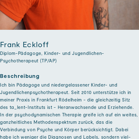
Frank Eckloff
Diplom-Pädagoge, Kinder- und Jugendlichen-
Psychotherapeut (TP/AP)
Beschreibung
Ich bin Pädagoge und nieder­gelassener Kinder- und
Jugendlichen­psychotherapeut. Seit 2010 unter­stütze ich in
meiner Praxis in Frankfurt Rödelheim - die gleich­zeitig Sitz
des ta_lent-Instituts ist - Heran­wachsende und Erziehende.
In der psycho­dynamischen Therapie greife ich auf ein weites,
ganz­heitliches Methoden­spektrum zurück, das die
Verbindung von Psyche und Körper berück­sichtigt. Da­bei
habe ich weniger die Diagnosen und Labels, sondern viel­