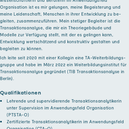
wissenschaftlerin und Beraterin im Anwendungs­feld
Organisation ist es mir ge­lungen, meine Begeisterung und
meine Leiden­schaft, Menschen in ihrer Ent­wicklung zu be­
gleiten, zusammenzu­führen. Mein stetiger Begleiter ist die
Transaktions­analyse, die mir ein Theorie­gebäude und
Modelle zur Ver­fügung stellt, mit der es gelingen kann,
Entwicklung wert­schätzend und konstruktiv gestalten und
begleiten zu können.
Ich leite seit 2020 mit einer Kollegin eine TA-Weiterbildungs­
gruppe und habe im März 2022 ein Weiterbildungs­institut für
Transaktions­analyse ge­gründet (TIB Transaktionsanalyse in
Berlin).
Qualifikationen
Lehrende und super­vidierende Transaktions­analytikerin
unter Super­vision im Anwendungs­feld Organisation
(PTSTA-O)
Zertifizierte Transaktions­analytikerin im Anwendungs­feld
Organisation (CTA-O)